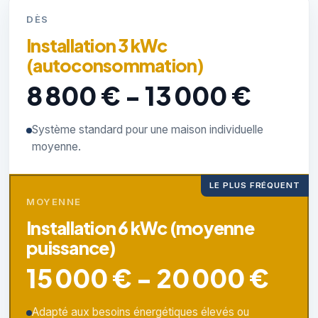
DÈS
Installation 3 kWc
(autoconsommation)
8 800 € - 13 000 €
Système standard pour une maison individuelle
moyenne.
LE PLUS FRÉQUENT
MOYENNE
Installation 6 kWc (moyenne
puissance)
15 000 € - 20 000 €
Adapté aux besoins énergétiques élevés ou