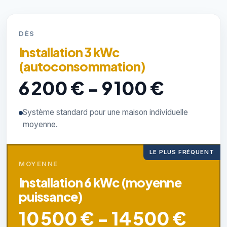
DÈS
Installation 3 kWc
(autoconsommation)
6 200 € - 9 100 €
Système standard pour une maison individuelle
moyenne.
LE PLUS FRÉQUENT
MOYENNE
Installation 6 kWc (moyenne
puissance)
10 500 € - 14 500 €